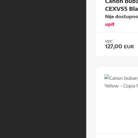
Canon buba
CEXV55 Bla
Nije dostupn
upit
vpc:
127,00
EUR