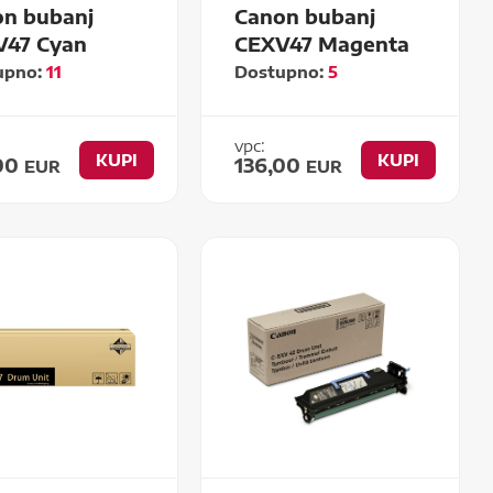
n bubanj
Canon bubanj
V47 Cyan
CEXV47 Magenta
upno:
11
Dostupno:
5
vpc:
KUPI
KUPI
,00
136,00
EUR
EUR