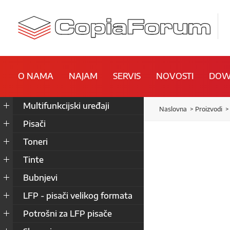
O NAMA
NAJAM
SERVIS
NOVOSTI
DOW
Multifunkcijski uređaji
Naslovna
Proizvodi
Pisači
Toneri
Tinte
Bubnjevi
LFP - pisači velikog formata
Potrošni za LFP pisače