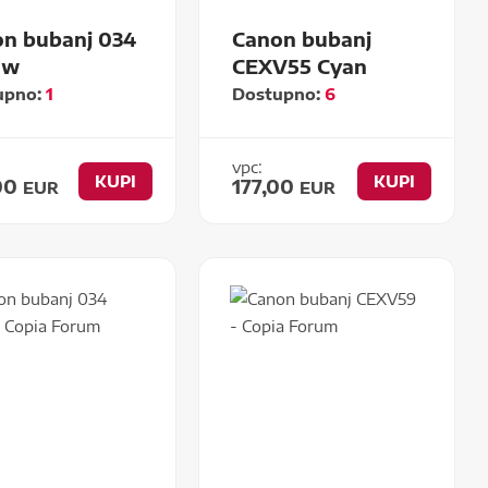
n bubanj 034
Canon bubanj
ow
CEXV55 Cyan
upno:
1
Dostupno:
6
vpc:
KUPI
KUPI
00
177,00
EUR
EUR