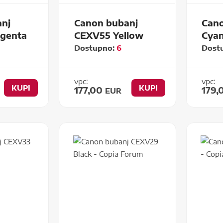
nj
Canon bubanj
Cano
genta
CEXV55 Yellow
Cya
Dostupno:
6
Dost
vpc:
vpc:
KUPI
KUPI
177,00
179,
EUR