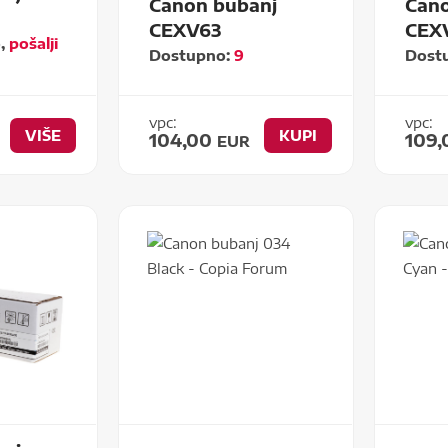
Canon bubanj
Cano
CEXV63
CEXV
o,
pošalji
Dostupno:
9
Dost
vpc:
vpc:
VIŠE
KUPI
104,00
109
EUR