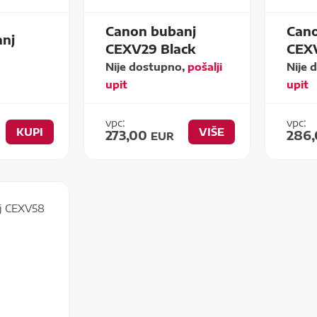
Canon bubanj
Cano
nj
CEXV29 Black
CEX
Nije dostupno,
pošalji
Nije 
upit
upit
vpc:
vpc:
KUPI
VIŠE
273,00
286
EUR