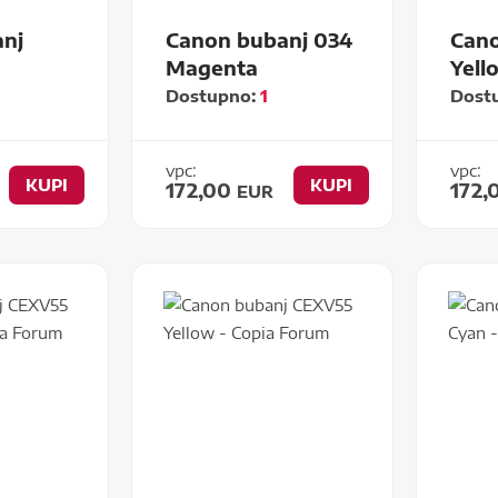
nj
Canon bubanj 034
Cano
Magenta
Yell
Dostupno:
1
Dost
vpc:
vpc:
KUPI
KUPI
172,00
172,
EUR