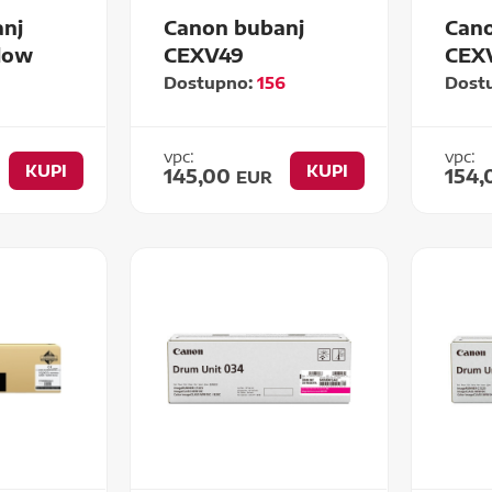
nj
Canon bubanj
Cano
low
CEXV49
CEX
Dostupno:
156
Dost
vpc:
vpc:
KUPI
KUPI
145,00
154
EUR