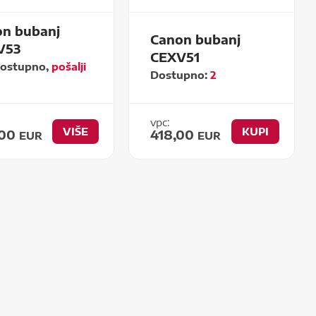
n bubanj
Canon bubanj
V53
CEXV51
dostupno,
pošalji
Dostupno:
2
vpc:
VIŠE
KUPI
,00
418,00
EUR
EUR