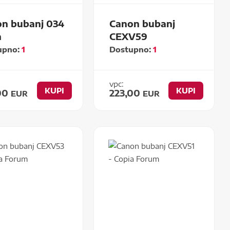
n bubanj 034
Canon bubanj
n
CEXV59
upno:
1
Dostupno:
1
vpc:
KUPI
KUPI
00
223,00
EUR
EUR