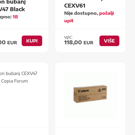
n bubanj
CEXV61
47 Black
Nije dostupno,
pošalji
upno:
18
upit
vpc:
KUPI
VIŠE
,00
118,00
EUR
EUR