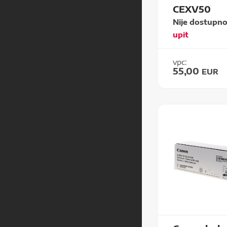
CEXV50
Nije dostupn
upit
vpc:
55,00
EUR