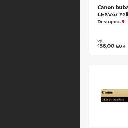
Canon buba
CEXV47 Yel
Dostupno:
9
vpc:
136,00
EUR