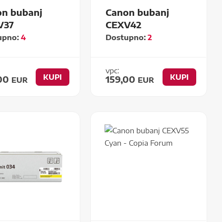
n bubanj
Canon bubanj
V37
CEXV42
upno:
4
Dostupno:
2
vpc:
KUPI
KUPI
,00
159,00
EUR
EUR