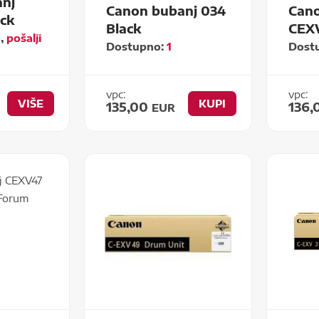
nj
Canon bubanj 034
Cano
ck
Black
CEX
o,
pošalji
Dostupno:
1
Dost
vpc:
vpc:
VIŠE
KUPI
135,00
136
EUR