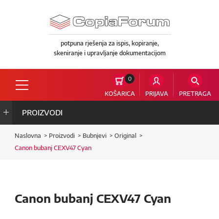
potpuna rješenja za ispis, kopiranje,
skeniranje i upravljanje dokumentacijom
0
KOŠARICA
PRIJAVA
PRETRAGA
PROIZVODI
Naslovna
Proizvodi
Bubnjevi
Original
Canon bubanj CEXV47 Cyan
Canon bubanj CEXV47 Cyan