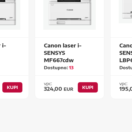
 i-
Canon laser i-
Cano
SENSYS
SEN
MF667cdw
LBP
Dostupno:
13
Dost
vpc:
vpc:
KUPI
KUPI
324,00
195
EUR