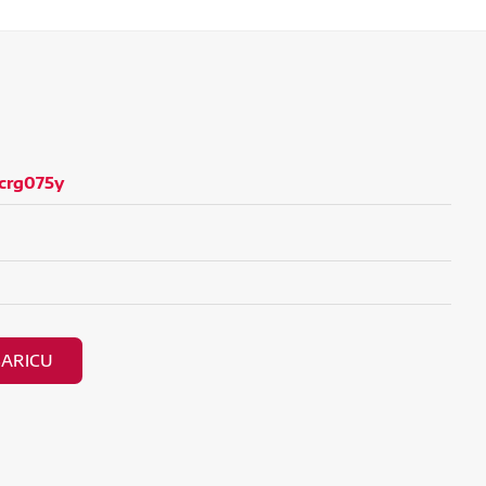
crg075y
ŠARICU