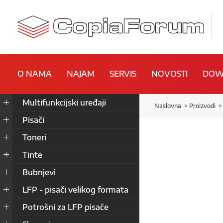
O NAMA
NAJAM
SERVIS
NOVOSTI
DOW
Multifunkcijski uređaji
Naslovna
Proizvodi
Pisači
Toneri
Tinte
Bubnjevi
LFP - pisači velikog formata
Potrošni za LFP pisače