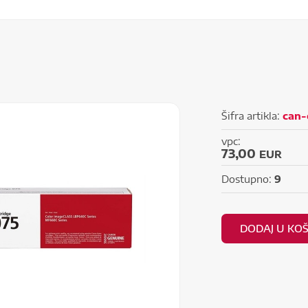
Šifra artikla:
can-
vpc:
73,00
EUR
Dostupno:
9
DODAJ U KO