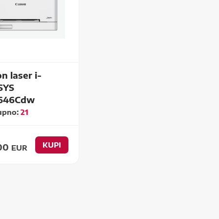
n laser i-
SYS
646Cdw
upno:
21
KUPI
,00
EUR