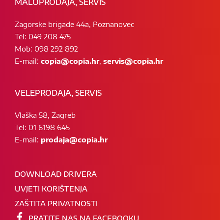
MALOPRODAJA, SERVIS
Zagorske brigade 44a, Poznanovec
Tel: 049 208 475
Mob: 098 292 892
E-mail:
copia@copia.hr
,
servis@copia.hr
VELEPRODAJA, SERVIS
Vlaška 58, Zagreb
Tel: 01 6198 645
E-mail:
prodaja@copia.hr
DOWNLOAD DRIVERA
UVJETI KORIŠTENJA
ZAŠTITA PRIVATNOSTI
PRATITE NAS NA FACEBOOKU