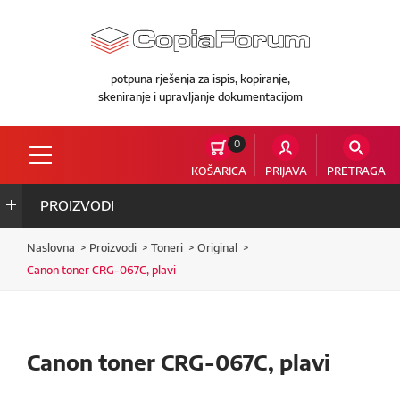
potpuna rješenja za ispis, kopiranje,
skeniranje i upravljanje dokumentacijom
0
KOŠARICA
PRIJAVA
PRETRAGA
PROIZVODI
Naslovna
Proizvodi
Toneri
Original
Canon toner CRG-067C, plavi
Canon toner CRG-067C, plavi