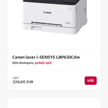
Canon laser i-SENSYS LBP633Cdw
Nije dostupno,
pošalji upit
vpc:
VIŠE
226,00
EUR