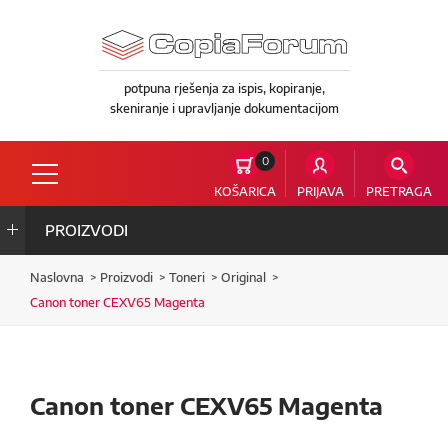
potpuna rješenja za ispis, kopiranje,
skeniranje i upravljanje dokumentacijom
0
KOŠARICA
PRIJAVA
PRETRAGA
PROIZVODI
Naslovna
Proizvodi
Toneri
Original
Canon toner CEXV65 Magenta
Canon toner CEXV65 Magenta