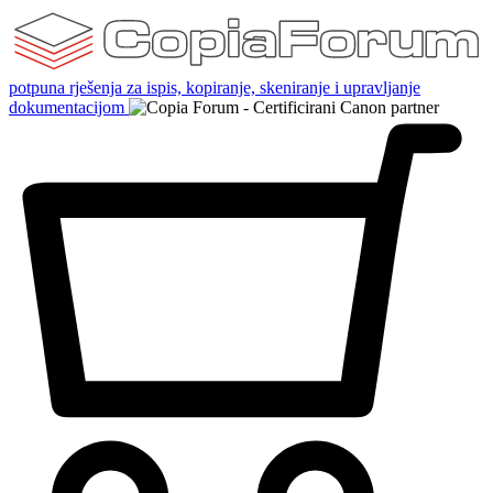
potpuna rješenja za ispis, kopiranje, skeniranje i upravljanje
dokumentacijom