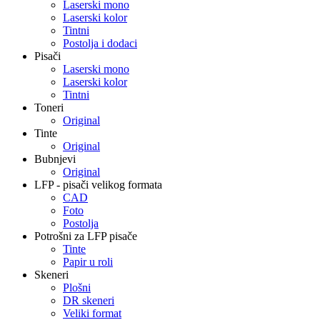
Laserski mono
Laserski kolor
Tintni
Postolja i dodaci
Pisači
Laserski mono
Laserski kolor
Tintni
Toneri
Original
Tinte
Original
Bubnjevi
Original
LFP - pisači velikog formata
CAD
Foto
Postolja
Potrošni za LFP pisače
Tinte
Papir u roli
Skeneri
Plošni
DR skeneri
Veliki format