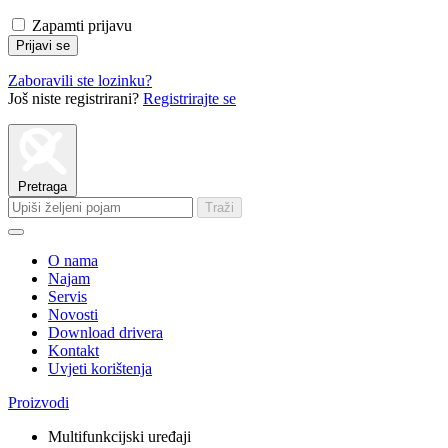
Zapamti prijavu
Prijavi se
Zaboravili ste lozinku?
Još niste registrirani?
Registrirajte se
Pretraga
Traži
O nama
Najam
Servis
Novosti
Download drivera
Kontakt
Uvjeti korištenja
Proizvodi
Multifunkcijski uređaji