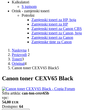
Kalkulatori
S ispisom
Orink - zamjenski toneri
Potrošni
Zamjenski toneri za HP, boja
Zamjenski toneri za HP
Zamjenski toneri za Canon CBS
Zamjenski toneri za Canon, boja
Zamjenski toneri za Canon
Zamjenske tinte za Canon
Naslovna
1
Proizvodi
2
Toneri
3
Original
4
Canon toner CEXV65 Black
5
Canon toner CEXV65 Black
Šifra artikla:
can-ton-cexv65b
vpc:
54,00
EUR
Dostupno:
64