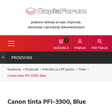
potpuna rješenja za ispis, kopiranje,
skeniranje i upravljanje dokumentacijom
0
KOŠARICA
PRIJAVA
PRETRAGA
PROIZVODI
Naslovna
Proizvodi
Potrošni za LFP pisače
Tinte
Canon tinta PFI-3300, Blue
Canon tinta PFI-3300, Blue