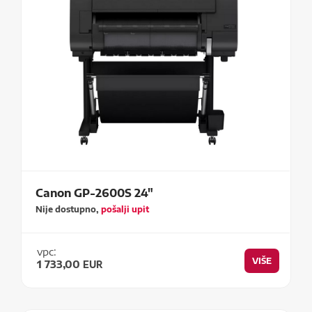
Canon GP-2600S 24"
Nije dostupno,
pošalji upit
vpc:
VIŠE
1 733,00
EUR