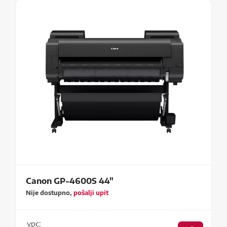
Canon GP-4600S 44"
Nije dostupno,
pošalji upit
vpc: