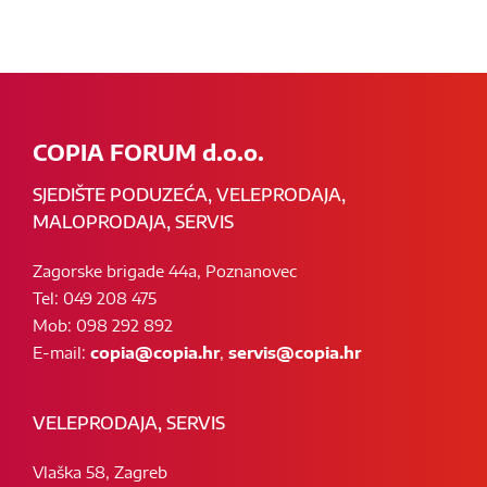
COPIA FORUM d.o.o.
SJEDIŠTE PODUZEĆA, VELEPRODAJA,
MALOPRODAJA, SERVIS
Zagorske brigade 44a, Poznanovec
Tel: 049 208 475
Mob: 098 292 892
E-mail:
copia@copia.hr
,
servis@copia.hr
VELEPRODAJA, SERVIS
Vlaška 58, Zagreb