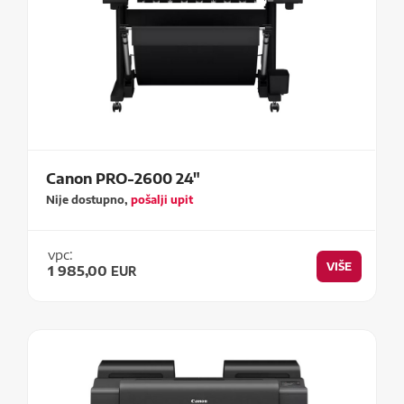
Canon PRO-2600 24"
Nije dostupno,
pošalji upit
vpc:
VIŠE
1 985,00
EUR