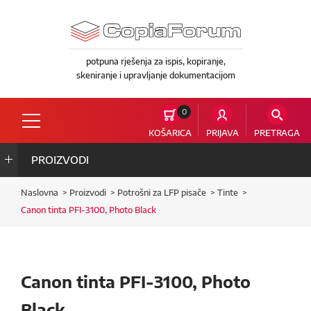
potpuna rješenja za ispis, kopiranje,
skeniranje i upravljanje dokumentacijom
0
KOŠARICA
PRIJAVA
PRETRAGA
PROIZVODI
Naslovna
Proizvodi
Potrošni za LFP pisače
Tinte
Canon tinta PFI-3100, Photo Black
Canon tinta PFI-3100, Photo
Black