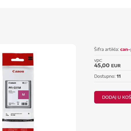
Šifra artikla:
can-
vpc:
45,00
EUR
Dostupno:
11
DODAJ U KO