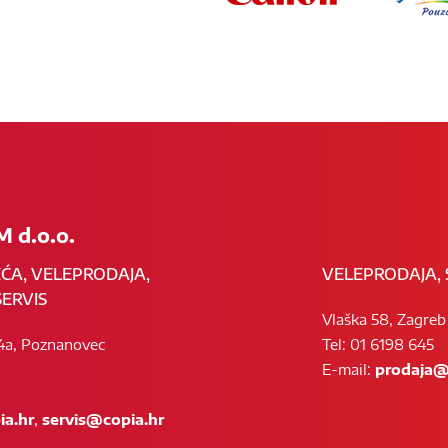
 d.o.o.
EĆA, VELEPRODAJA,
VELEPRODAJA, 
ERVIS
Vlaška 58, Zagreb
4a, Poznanovec
Tel: 01 6198 645
E-mail:
prodaja@
a.hr
,
servis@copia.hr