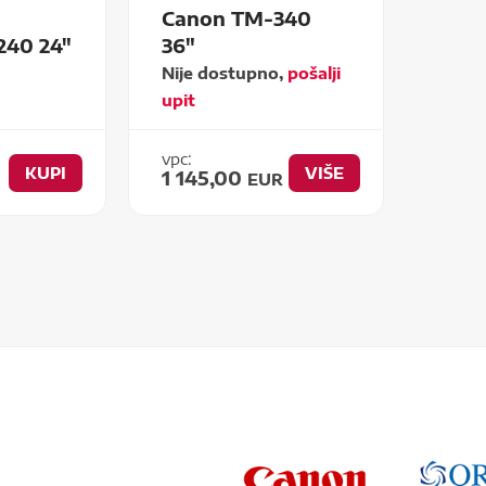
Canon TM-340
240 24"
36"
Nije dostupno,
pošalji
upit
vpc:
KUPI
VIŠE
1 145,00
EUR