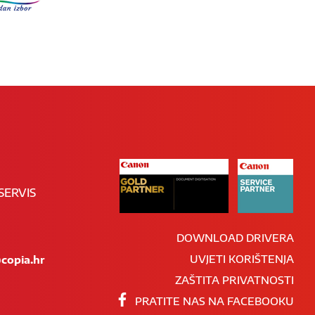
SERVIS
DOWNLOAD DRIVERA
UVJETI KORIŠTENJA
copia.hr
ZAŠTITA PRIVATNOSTI
PRATITE NAS NA FACEBOOKU