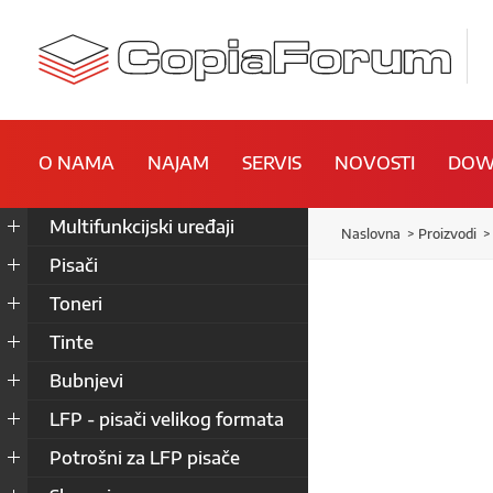
O NAMA
NAJAM
SERVIS
NOVOSTI
DOW
Multifunkcijski uređaji
Naslovna
Proizvodi
Pisači
Toneri
Tinte
Bubnjevi
LFP - pisači velikog formata
Potrošni za LFP pisače