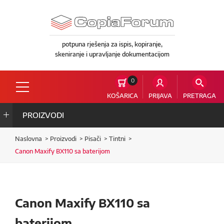
potpuna rješenja za ispis, kopiranje,
skeniranje i upravljanje dokumentacijom
0
KOŠARICA
PRIJAVA
PRETRAGA
PROIZVODI
Naslovna
Proizvodi
Pisači
Tintni
Canon Maxify BX110 sa baterijom
Canon Maxify BX110 sa
baterijom