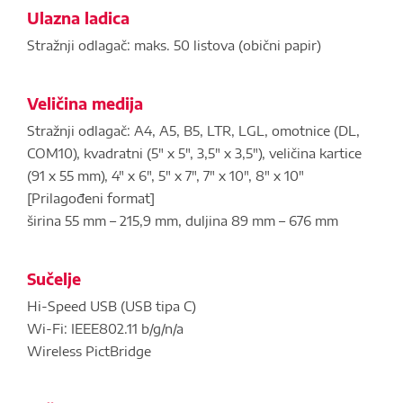
Ulazna ladica
Stražnji odlagač: maks. 50 listova (obični papir)
Veličina medija
Stražnji odlagač: A4, A5, B5, LTR, LGL, omotnice (DL,
COM10), kvadratni (5" x 5", 3,5" x 3,5"), veličina kartice
(91 x 55 mm), 4" x 6", 5" x 7", 7" x 10", 8" x 10"
[Prilagođeni format]
širina 55 mm – 215,9 mm, duljina 89 mm – 676 mm
Sučelje
Hi-Speed USB (USB tipa C)
Wi-Fi: IEEE802.11 b/g/n/a
Wireless PictBridge