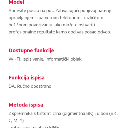
Model
Ponesite posao na put. Zahvaljujući punjivoj bateriji,
upravljanjem s pametnim telefonom i različitom
bežičnom povezivanju lako možete ostvariti
profesionalne rezultate kamo god vas posao odveo.
Dostupne funkcije
Wi-Fi, ispisivanje, informatički oblak
Funkcija ispisa
DA, Ručno obostrano!
Metoda ispisa
2 spremnika s tintom: crna (pigmentna BK) i u boji (BK,
C, M, Y)
Tintna ispisna glava FINE