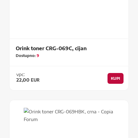
Orink toner CRG-069C, cijan
Dostupno:
9
vpc:
KUPI
22,00
EUR