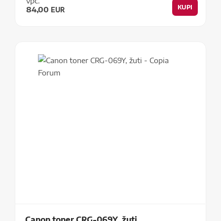
vpc:
KUPI
84,00
EUR
Canon toner CRG-069Y, žuti