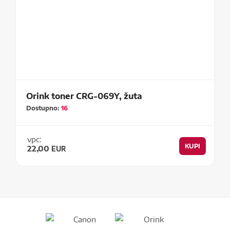
Orink toner CRG-069Y, žuta
Dostupno:
16
vpc:
KUPI
22,00
EUR