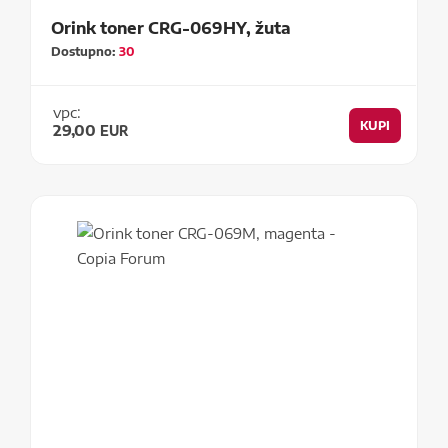
Orink toner CRG-069HY, žuta
Dostupno:
30
vpc:
KUPI
29,00
EUR