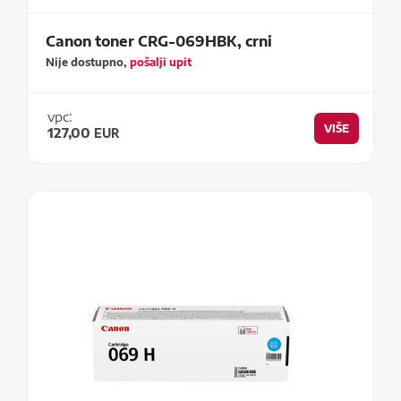
Canon toner CRG-069HBK, crni
Nije dostupno,
pošalji upit
vpc:
VIŠE
127,00
EUR