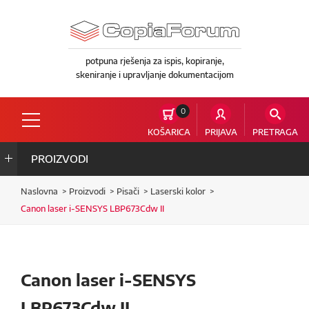
potpuna rješenja za ispis, kopiranje,
skeniranje i upravljanje dokumentacijom
0
KOŠARICA
PRIJAVA
PRETRAGA
PROIZVODI
Naslovna
Proizvodi
Pisači
Laserski kolor
Canon laser i-SENSYS LBP673Cdw II
Canon laser i-SENSYS
LBP673Cdw II