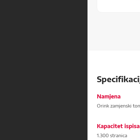
Specifikaci
Namjena
Orink zamjenski to
Kapacitet ispisa
1.300 stranica