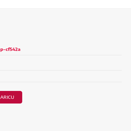
hp-cf542a
ŠARICU