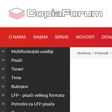
O NAMA
NAJAM
SERVIS
NOVOSTI
DOW
Multifunkcijski uređaji
Naslovna
Proizvodi
Pisači
Toneri
Tinte
Bubnjevi
LFP - pisači velikog formata
Potrošni za LFP pisače