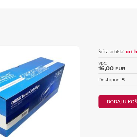
Šifra artikla:
ori-
vpc:
16,00
EUR
Dostupno:
5
DODAJ U KO