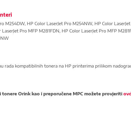
nteri
Pro M254DW, HP Color LaserJet Pro M254NW, HP Color LaserJet
LaserJet Pro MFP M281FDN, HP Color LaserJet Pro MFP M281
4DNW
mu rada kompatibilnih tonera na HP printerima prilikom nadogra
 i tonere Orink kao i preporučene MPC možete provjeriti
ovd