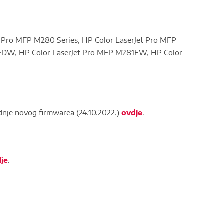
 Pro MFP M280 Series, HP Color LaserJet Pro MFP
FDW, HP Color LaserJet Pro MFP M281FW, HP Color
dnje novog firmwarea (24.10.2022.)
ovdje
.
je
.