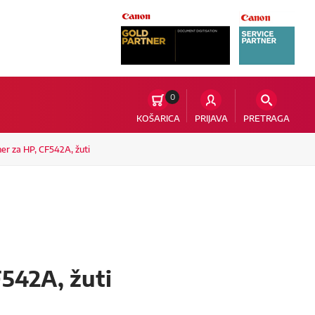
0
KOŠARICA
PRIJAVA
PRETRAGA
ner za HP, CF542A, žuti
F542A, žuti