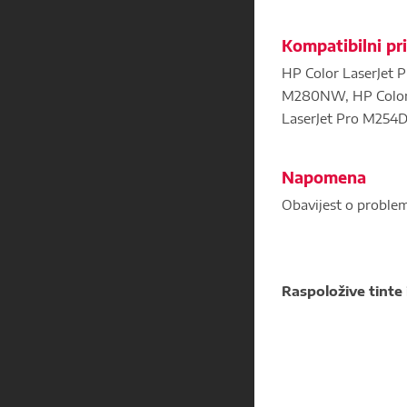
Kompatibilni pri
HP Color LaserJet 
M280NW, HP Color 
LaserJet Pro M25
Napomena
Obavijest o proble
Raspoložive tinte