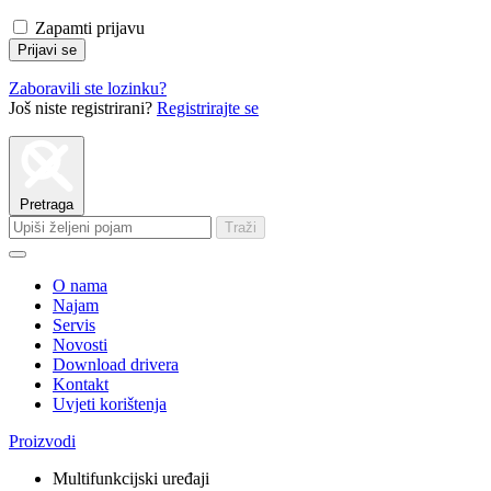
Zapamti prijavu
Prijavi se
Zaboravili ste lozinku?
Još niste registrirani?
Registrirajte se
Pretraga
Traži
O nama
Najam
Servis
Novosti
Download drivera
Kontakt
Uvjeti korištenja
Proizvodi
Multifunkcijski uređaji