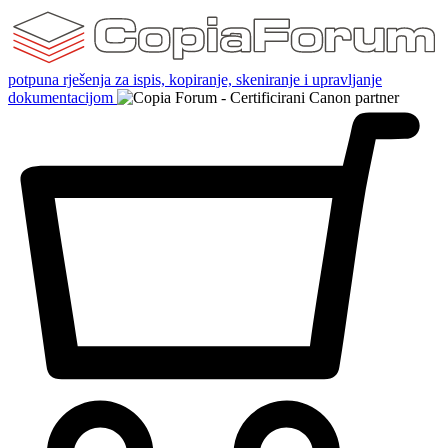
potpuna rješenja za ispis, kopiranje, skeniranje i upravljanje
dokumentacijom