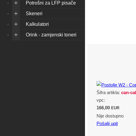
Potrošni za LFP pisače
Skeneri
Kalkulatori
Orink - zamjenski toneri
Šifra artikla:
can-ca
vpc:
166,00
EUR
Nije dostupno
Pošalji upit