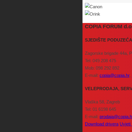
COPIA FORUM d.o.
SJEDIŠTE PODUZEĆA
Zagorske brigade 44a, 
Tel: 049 208 475
Mob: 098 292 892
E-mail:
copia@copia.hr
,
VELEPRODAJA, SERV
Vlaška 58, Zagreb
Tel: 01 6198 645
E-mail:
prodaja@copia.h
Download drivera
Uvjeti