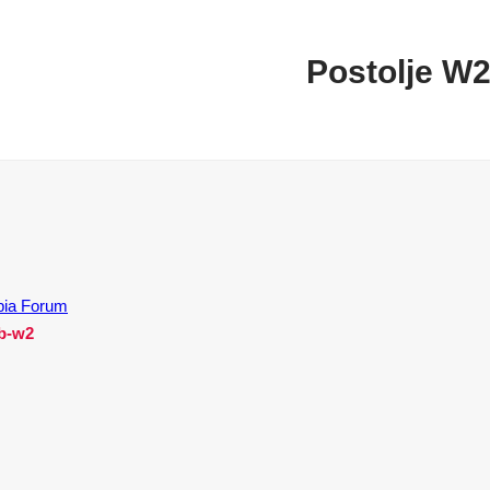
Postolje W
b-w2