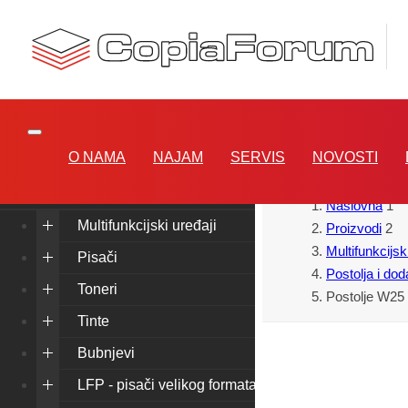
O NAMA
NAJAM
SERVIS
NOVOSTI
Proizvodi
Naslovna
1
Multifunkcijski uređaji
Proizvodi
2
Multifunkcijsk
Pisači
Postolja i dod
Toneri
Postolje W2
5
Tinte
Bubnjevi
LFP - pisači velikog formata