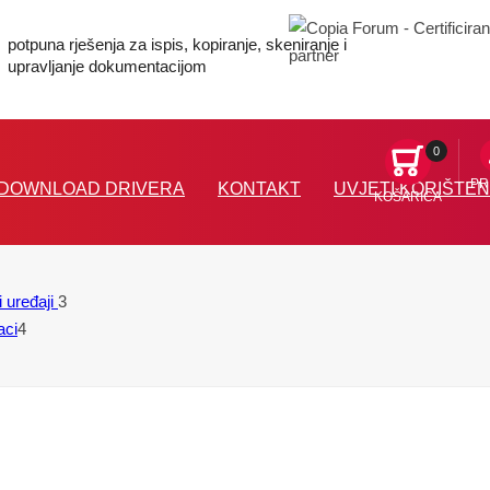
potpuna rješenja za ispis, kopiranje, skeniranje i
upravljanje dokumentacijom
0
PR
DOWNLOAD DRIVERA
KONTAKT
UVJETI KORIŠTEN
KOŠARICA
i uređaji
3
aci
4