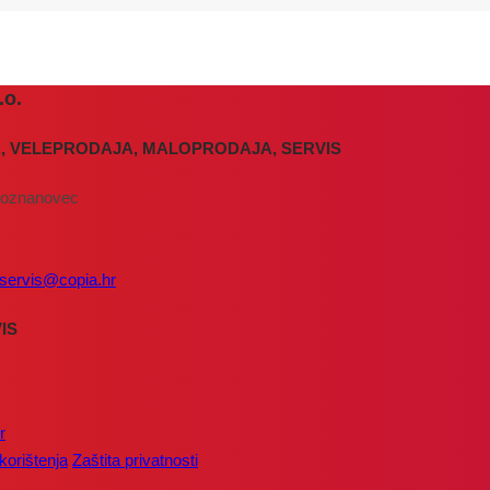
o.
, VELEPRODAJA, MALOPRODAJA, SERVIS
Poznanovec
servis@copia.hr
IS
r
 korištenja
Zaštita privatnosti