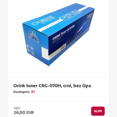
Orink toner CRG-070H, crni, bez čipa
Dostupno:
97
vpc:
KUPI
26,00
EUR