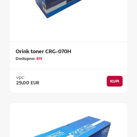
Orink toner CRG-070H
Dostupno:
611
vpc:
KUPI
29,00
EUR