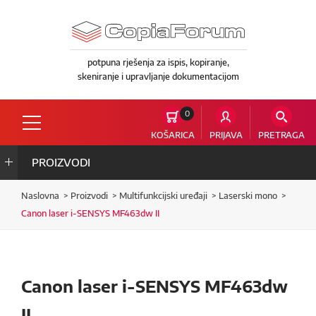
potpuna rješenja za ispis, kopiranje,
skeniranje i upravljanje dokumentacijom
0
KOŠARICA
PRIJAVA
PRETRAGA
PROIZVODI
Naslovna
Proizvodi
Multifunkcijski uređaji
Laserski mono
Canon laser i-SENSYS MF463dw II
Canon laser i-SENSYS MF463dw
II