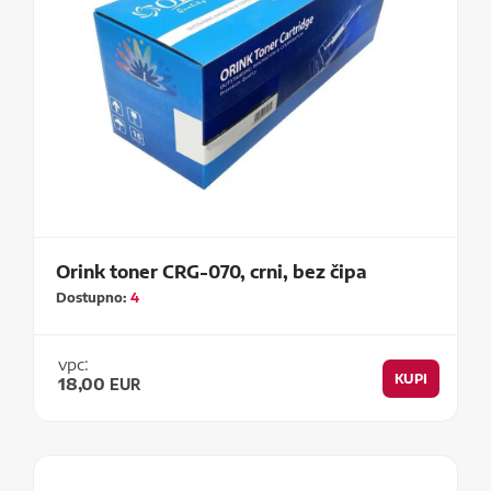
Orink toner CRG-070, crni, bez čipa
Dostupno:
4
vpc:
KUPI
18,00
EUR